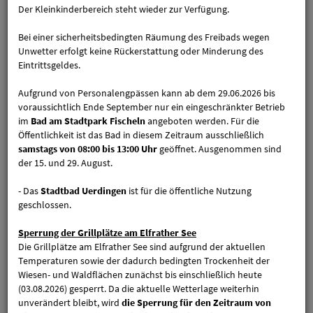
Standorte
Der Kleinkinderbereich steht wieder zur Verfügung.
Bei einer sicherheitsbedingten Räumung des Freibads wegen
Unwetter erfolgt keine Rückerstattung oder Minderung des
Eintrittsgeldes.
Herzlich Willkommen in unseren
Aufgrund von Personalengpässen kann ab dem 29.06.2026 bis
voraussichtlich Ende September nur ein eingeschränkter Betrieb
Sportstätten.
im
Bad am Stadtpark Fischeln
angeboten werden. Für die
Öffentlichkeit ist das Bad in diesem Zeitraum ausschließlich
Wir freuen uns auf Ihren Besuch!
samstags von 08:00 bis 13:00 Uhr
geöffnet. Ausgenommen sind
der 15. und 29. August.
Bitte beachten Sie die aktuellen Öffnungszeiten der jeweiligen
Standorte.
- Das
Stadtbad Uerdingen
ist für die öffentliche Nutzung
geschlossen.
Sperrung der Grillplätze am Elfrather See
Die Grillplätze am Elfrather See sind aufgrund der aktuellen
Temperaturen sowie der dadurch bedingten Trockenheit der
Wiesen- und Waldflächen zunächst bis einschließlich heute
(03.08.2026) gesperrt. Da die aktuelle Wetterlage weiterhin
unverändert bleibt, wird
die Sperrung für den Zeitraum von